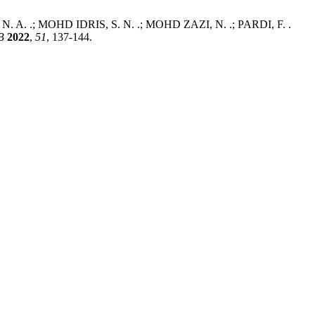
. .; MOHD IDRIS, S. N. .; MOHD ZAZI, N. .; PARDI, F. .
B
2022
,
51
, 137-144.