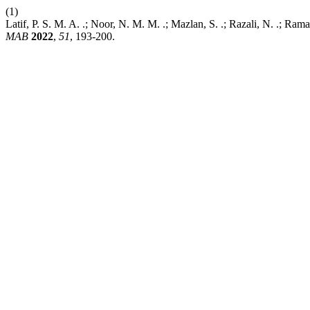
(1)
Latif, P. S. M. A. .; Noor, N. M. M. .; Mazlan, S. .; Razali, N. .; R
MAB
2022
,
51
, 193-200.